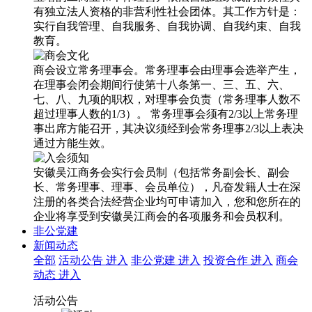
有独立法人资格的非营利性社会团体。其工作方针是：
实行自我管理、自我服务、自我协调、自我约束、自我
教育。
商会设立常务理事会。常务理事会由理事会选举产生，
在理事会闭会期间行使第十八条第一、三、五、六、
七、八、九项的职权，对理事会负责（常务理事人数不
超过理事人数的1/3）。 常务理事会须有2/3以上常务理
事出席方能召开，其决议须经到会常务理事2/3以上表决
通过方能生效。
安徽吴江商务会实行会员制（包括常务副会长、副会
长、常务理事、理事、会员单位），凡奋发籍人士在深
注册的各类合法经营企业均可申请加入，您和您所在的
企业将享受到安徽吴江商会的各项服务和会员权利。
非公党建
新闻动态
全部
活动公告
进入
非公党建
进入
投资合作
进入
商会
动态
进入
活动公告