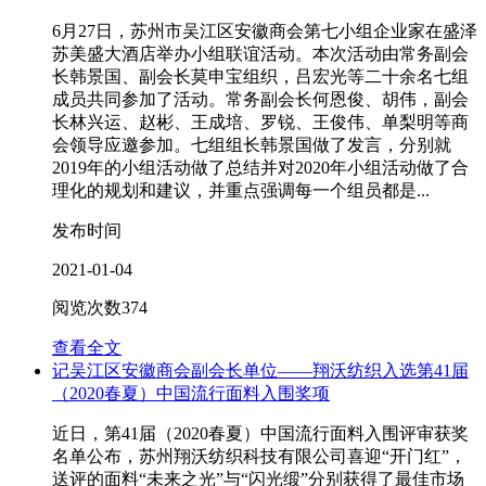
6月27日，苏州市吴江区安徽商会第七小组企业家在盛泽
苏美盛大酒店举办小组联谊活动。本次活动由常务副会
长韩景国、副会长莫申宝组织，吕宏光等二十余名七组
成员共同参加了活动。常务副会长何恩俊、胡伟，副会
长林兴运、赵彬、王成培、罗锐、王俊伟、单梨明等商
会领导应邀参加。七组组长韩景国做了发言，分别就
2019年的小组活动做了总结并对2020年小组活动做了合
理化的规划和建议，并重点强调每一个组员都是...
发布时间
2021-01-04
阅览次数
374
查看全文
记吴江区安徽商会副会长单位——翔沃纺织入选第41届
（2020春夏）中国流行面料入围奖项
近日，第41届（2020春夏）中国流行面料入围评审获奖
名单公布，苏州翔沃纺织科技有限公司喜迎“开门红”，
送评的面料“未来之光”与“闪光缎”分别获得了最佳市场