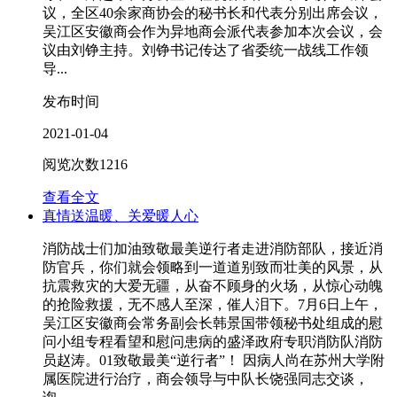
议，全区40余家商协会的秘书长和代表分别出席会议，
吴江区安徽商会作为异地商会派代表参加本次会议，会
议由刘铮主持。刘铮书记传达了省委统一战线工作领
导...
发布时间
2021-01-04
阅览次数
1216
查看全文
真情送温暖、关爱暖人心
消防战士们加油致敬最美逆行者走进消防部队，接近消
防官兵，你们就会领略到一道道别致而壮美的风景，从
抗震救灾的大爱无疆，从奋不顾身的火场，从惊心动魄
的抢险救援，无不感人至深，催人泪下。7月6日上午，
吴江区安徽商会常务副会长韩景国带领秘书处组成的慰
问小组专程看望和慰问患病的盛泽政府专职消防队消防
员赵涛。01致敬最美“逆行者”！ 因病人尚在苏州大学附
属医院进行治疗，商会领导与中队长饶强同志交谈，