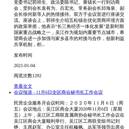
党委书记郭祥生、政法委陈书记、黄镇长一行到访商
会，受到会长袁有为、吕宏光、常务副会长邱海泉、副
会长徐何新等人的热情接待。双方于会议室进行座谈交
流。座谈会上，郭祥生介绍五松镇在优化营商环境方面
的政策举措，他表示“长三角经济一体化发展”是新时期
国家重点战略之一，吴江作为规划内重要节点城市，希
望商会进一步加强与家乡县市的对接与合作，创新利益
共享机制，积...
发布时间
2021-01-04
阅览次数
1292
查看全文
会议报道 - 11月6日全区商会秘书长工作会议
民营企业服务月会议时间：２０２０年 1 1 月 6 日（周
五）会议地点：吴江区商会大厦2020年11月6日（星期
五）上午，吴江区工商联直属商协会秘书长工作会议在
吴江区商会大厦顺利举行。吴江区工商联党组书记刘
铮、主席赵军、办公室主任杭榛枫、丛军等领导出席会