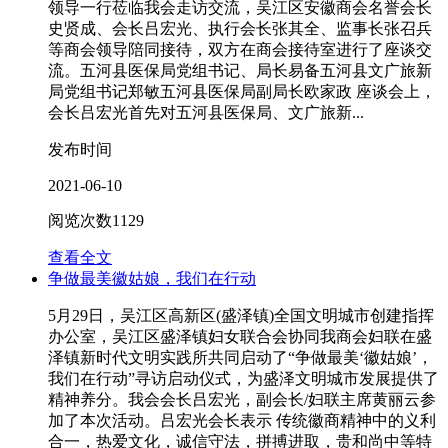
领导一行莅临我会走访交流，吴江区安徽商会名誉会长
史贤成、会长吕宏光、执行会长张其全、监事长张召兵
等商会领导陪同接待，双方在商会接待室进行了座谈交
流。五河县医保局党组书记、局长易备五河县文广旅新
局党组书记郑敏五河县医保局副局长欧家政 座谈会上，
会长吕宏光首先对五河县医保局、文广旅新...
发布时间
2021-06-10
阅览次数
1129
查看全文
争做最美徽姑娘，我们在行动
5月29日，吴江区高新区(盛泽镇)全国文明城市创建指挥
办公室，吴江区盛泽镇妇女联合会协同我商会妇联在盛
泽镇新时代文明实践所共同启动了“争做最美‘徽姑娘’，
我们在行动”寻访启动仪式，为盛泽文明城市发展提供了
精神养分。我会会长吕宏光，副会长/妇联主席黄丽云参
加了本次活动。吕宏光会长表示 传统徽商精神中的义利
合一，热爱文化，诚信守法，拼搏进取，贵和尚中等特