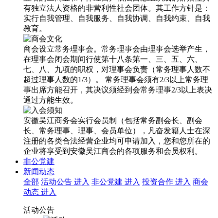
有独立法人资格的非营利性社会团体。其工作方针是：
实行自我管理、自我服务、自我协调、自我约束、自我
教育。
商会设立常务理事会。常务理事会由理事会选举产生，
在理事会闭会期间行使第十八条第一、三、五、六、
七、八、九项的职权，对理事会负责（常务理事人数不
超过理事人数的1/3）。 常务理事会须有2/3以上常务理
事出席方能召开，其决议须经到会常务理事2/3以上表决
通过方能生效。
安徽吴江商务会实行会员制（包括常务副会长、副会
长、常务理事、理事、会员单位），凡奋发籍人士在深
注册的各类合法经营企业均可申请加入，您和您所在的
企业将享受到安徽吴江商会的各项服务和会员权利。
非公党建
新闻动态
全部
活动公告
进入
非公党建
进入
投资合作
进入
商会
动态
进入
活动公告