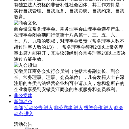
有独立法人资格的非营利性社会团体。其工作方针是：
实行自我管理、自我服务、自我协调、自我约束、自我
教育。
商会设立常务理事会。常务理事会由理事会选举产生，
在理事会闭会期间行使第十八条第一、三、五、六、
七、八、九项的职权，对理事会负责（常务理事人数不
超过理事人数的1/3）。 常务理事会须有2/3以上常务理
事出席方能召开，其决议须经到会常务理事2/3以上表决
通过方能生效。
安徽吴江商务会实行会员制（包括常务副会长、副会
长、常务理事、理事、会员单位），凡奋发籍人士在深
注册的各类合法经营企业均可申请加入，您和您所在的
企业将享受到安徽吴江商会的各项服务和会员权利。
非公党建
新闻动态
全部
活动公告
进入
非公党建
进入
投资合作
进入
商会
动态
进入
活动公告